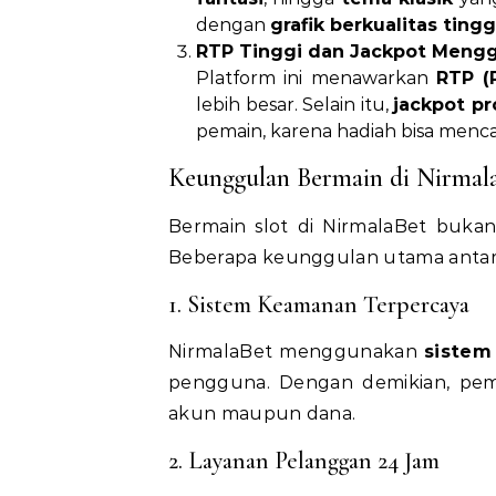
dengan
grafik berkualitas tingg
RTP Tinggi dan Jackpot Mengg
Platform ini menawarkan
RTP (
lebih besar. Selain itu,
jackpot pr
pemain, karena hadiah bisa menc
Keunggulan Bermain di Nirmal
Bermain slot di NirmalaBet bukan
Beberapa keunggulan utama antara
1. Sistem Keamanan Terpercaya
NirmalaBet menggunakan
sistem
pengguna. Dengan demikian, pem
akun maupun dana.
2. Layanan Pelanggan 24 Jam