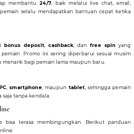
siap membantu
24/7
, baik melalui live chat, email,
emain selalu mendapatkan bantuan cepat ketika
ai
bonus deposit
,
cashback
, dan
free spin
yang
main. Promo ini sering diperbarui sesuai musim
lu menarik bagi pemain lama maupun baru.
PC
,
smartphone
, maupun
tablet
, sehingga pemain
 saja tanpa kendala.
line
ne bisa terasa membingungkan. Berikut panduan
nline: