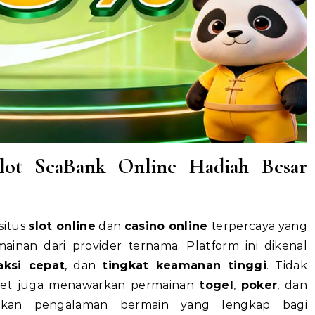
lot SeaBank Online Hadiah Besar
situs
slot online
dan
casino online
terpercaya yang
ainan dari provider ternama. Platform ini dikenal
aksi cepat
, dan
tingkat keamanan tinggi
. Tidak
aBet juga menawarkan permainan
togel
,
poker
, dan
ikan pengalaman bermain yang lengkap bagi