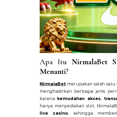
Apa Itu
NirmalaBet S
Menanti
?
NirmalaBet
merupakan salah satu 
menghadirkan berbagai jenis perm
karena
kemudahan akses
,
trans
hanya menyediakan slot, Nirmal
live casino
, sehingga member