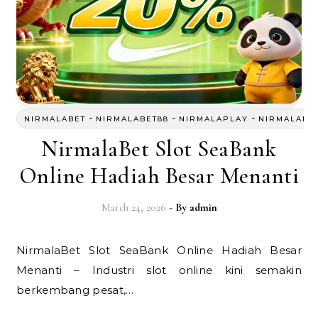
-
-
-
NIRMALABET
NIRMALABET88
NIRMALAPLAY
NIRMALAPL
NirmalaBet Slot SeaBank
Online Hadiah Besar Menanti
March 24, 2026
- By
admin
NirmalaBet Slot SeaBank Online Hadiah Besar
Menanti – Industri slot online kini semakin
berkembang pesat,…