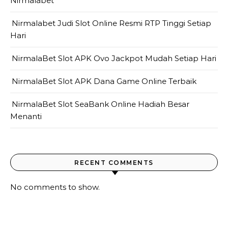
Nirmalabet
Nirmalabet Judi Slot Online Resmi RTP Tinggi Setiap
Hari
NirmalaBet Slot APK Ovo Jackpot Mudah Setiap Hari
NirmalaBet Slot APK Dana Game Online Terbaik
NirmalaBet Slot SeaBank Online Hadiah Besar
Menanti
RECENT COMMENTS
No comments to show.