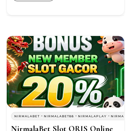
-
-
-
NIRMALABET
NIRMALABET88
NIRMALAPLAY
NIRMALA
NirmalaBet Slot QRIS Online