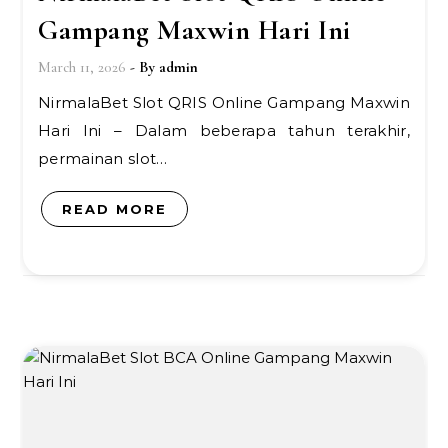
Gampang Maxwin Hari Ini
March 11, 2026
- By
admin
NirmalaBet Slot QRIS Online Gampang Maxwin
Hari Ini – Dalam beberapa tahun terakhir,
permainan slot…
READ MORE