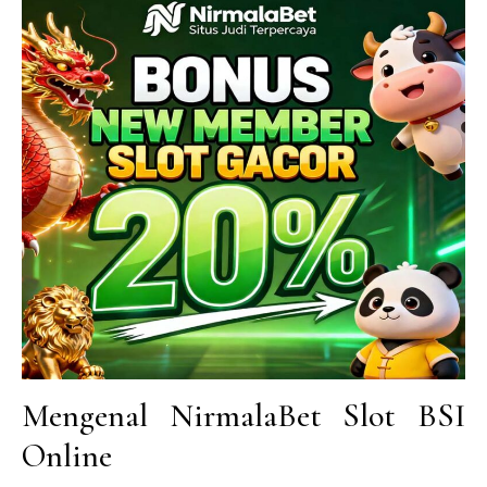
Mengenal NirmalaBet Slot BSI
Online