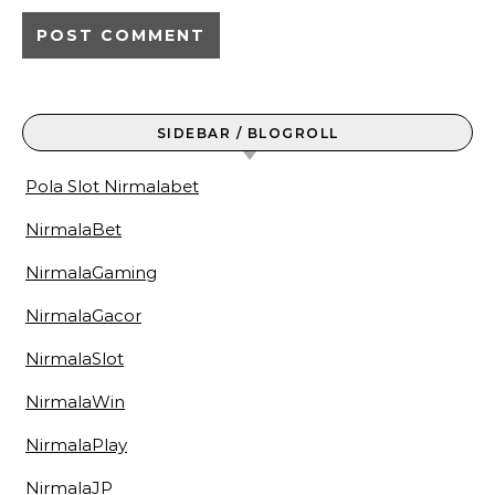
SIDEBAR / BLOGROLL
Pola Slot Nirmalabet
NirmalaBet
NirmalaGaming
NirmalaGacor
NirmalaSlot
NirmalaWin
NirmalaPlay
NirmalaJP