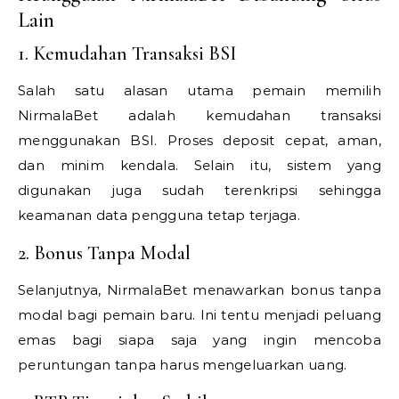
Lain
1. Kemudahan Transaksi BSI
Salah satu alasan utama pemain memilih
NirmalaBet adalah kemudahan transaksi
menggunakan BSI. Proses deposit cepat, aman,
dan minim kendala. Selain itu, sistem yang
digunakan juga sudah terenkripsi sehingga
keamanan data pengguna tetap terjaga.
2. Bonus Tanpa Modal
Selanjutnya, NirmalaBet menawarkan bonus tanpa
modal bagi pemain baru. Ini tentu menjadi peluang
emas bagi siapa saja yang ingin mencoba
peruntungan tanpa harus mengeluarkan uang.