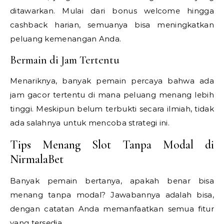
ditawarkan. Mulai dari bonus welcome hingga
cashback harian, semuanya bisa meningkatkan
peluang kemenangan Anda.
Bermain di Jam Tertentu
Menariknya, banyak pemain percaya bahwa ada
jam gacor tertentu di mana peluang menang lebih
tinggi. Meskipun belum terbukti secara ilmiah, tidak
ada salahnya untuk mencoba strategi ini.
Tips Menang Slot Tanpa Modal di
NirmalaBet
Banyak pemain bertanya, apakah benar bisa
menang tanpa modal? Jawabannya adalah bisa,
dengan catatan Anda memanfaatkan semua fitur
yang tersedia.