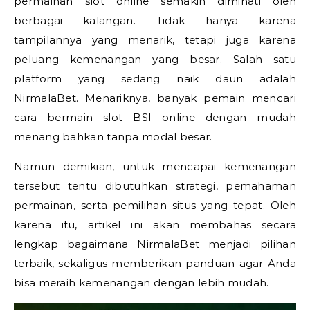
permainan slot online semakin diminati oleh
berbagai kalangan. Tidak hanya karena
tampilannya yang menarik, tetapi juga karena
peluang kemenangan yang besar. Salah satu
platform yang sedang naik daun adalah
NirmalaBet. Menariknya, banyak pemain mencari
cara bermain slot BSI online dengan mudah
menang bahkan tanpa modal besar.
Namun demikian, untuk mencapai kemenangan
tersebut tentu dibutuhkan strategi, pemahaman
permainan, serta pemilihan situs yang tepat. Oleh
karena itu, artikel ini akan membahas secara
lengkap bagaimana NirmalaBet menjadi pilihan
terbaik, sekaligus memberikan panduan agar Anda
bisa meraih kemenangan dengan lebih mudah.