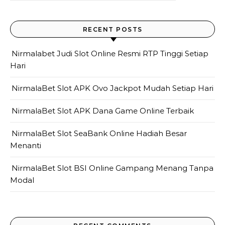
RECENT POSTS
Nirmalabet Judi Slot Online Resmi RTP Tinggi Setiap
Hari
NirmalaBet Slot APK Ovo Jackpot Mudah Setiap Hari
NirmalaBet Slot APK Dana Game Online Terbaik
NirmalaBet Slot SeaBank Online Hadiah Besar
Menanti
NirmalaBet Slot BSI Online Gampang Menang Tanpa
Modal