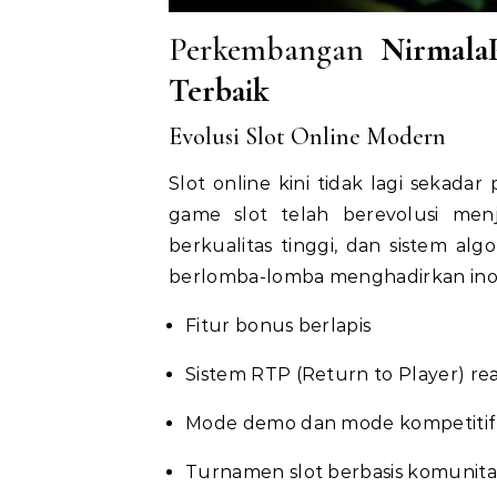
Perkembangan
NirmalaP
Terbaik
Evolusi Slot Online Modern
Slot online kini tidak lagi sekad
game slot telah berevolusi menjad
berkualitas tinggi, dan sistem alg
berlomba-lomba menghadirkan inova
Fitur bonus berlapis
Sistem RTP (Return to Player) re
Mode demo dan mode kompetitif
Turnamen slot berbasis komunita