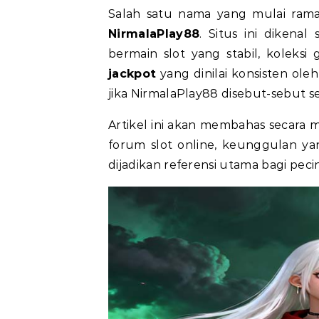
Salah satu nama yang mulai ramai
NirmalaPlay88
. Situs ini dikena
bermain slot yang stabil, koleks
jackpot
yang dinilai konsisten ole
jika NirmalaPlay88 disebut-sebut s
Artikel ini akan membahas secara
forum slot online, keunggulan yan
dijadikan referensi utama bagi pecin