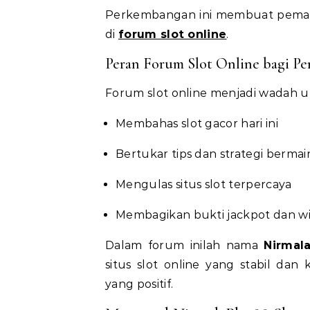
Perkembangan ini membuat pemain
di
forum slot online
.
Peran Forum Slot Online bagi P
Forum slot online menjadi wadah 
Membahas slot gacor hari ini
Bertukar tips dan strategi bermai
Mengulas situs slot terpercaya
Membagikan bukti jackpot dan w
Dalam forum inilah nama
Nirmal
situs slot online yang stabil d
yang positif.