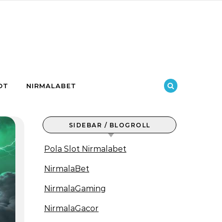
OT
NIRMALABET
SIDEBAR / BLOGROLL
Pola Slot Nirmalabet
NirmalaBet
NirmalaGaming
NirmalaGacor