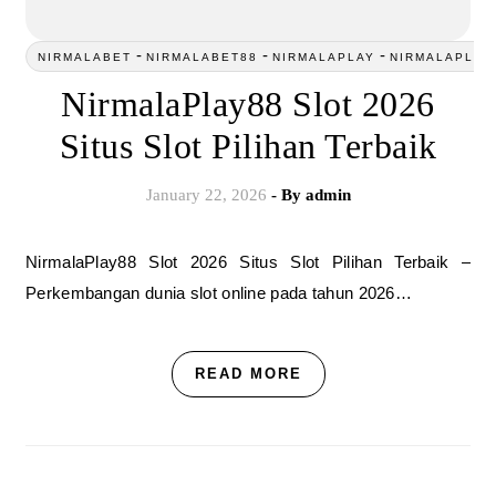
-
-
-
NIRMALABET
NIRMALABET88
NIRMALAPLAY
NIRMALAPLAY
NirmalaPlay88 Slot 2026
Situs Slot Pilihan Terbaik
January 22, 2026
- By
admin
NirmalaPlay88 Slot 2026 Situs Slot Pilihan Terbaik –
Perkembangan dunia slot online pada tahun 2026…
READ MORE