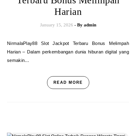
Terbaru Bonus Melimpah
Harian
January 15, 2026
- By
admin
NirmalaPlay88 Slot Jackpot Terbaru Bonus Melimpah
Harian – Dalam perkembangan dunia hiburan digital yang
semakin…
READ MORE