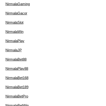
NirmalaGaming
NirmalaGacor
NirmalaSlot
NirmalaWin
NirmalaPlay
NirmalaJP
NirmalaBet88
NirmalaPlay88
NirmalaBet168
NirmalaBet189
NirmalaBetPro
NirmalaBetWin