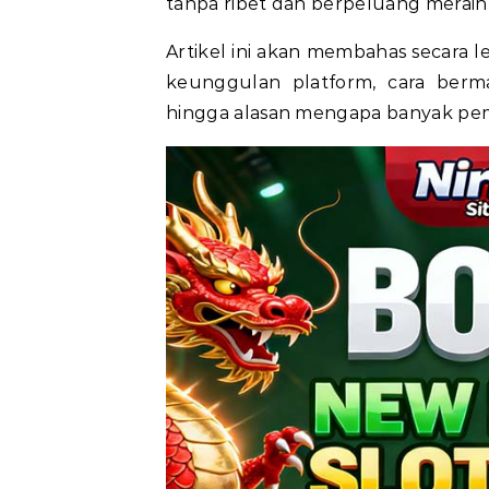
tanpa ribet dan berpeluang merai
Artikel ini akan membahas secara l
keunggulan platform, cara berm
hingga alasan mengapa banyak pema