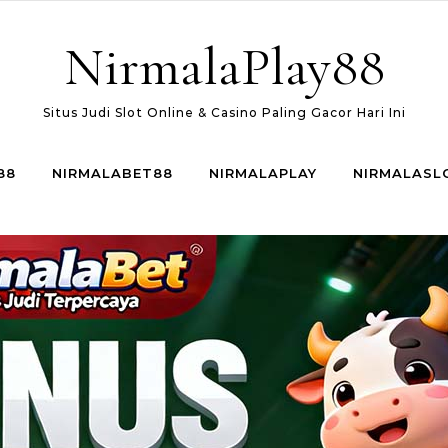
NirmalaPlay88
Situs Judi Slot Online & Casino Paling Gacor Hari Ini
88
NIRMALABET88
NIRMALAPLAY
NIRMALASL