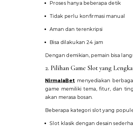
Proses hanya beberapa detik
Tidak perlu konfirmasi manual
Aman dan terenkripsi
Bisa dilakukan 24 jam
Dengan demikian, pemain bisa lan
2. Pilihan Game Slot yang Lengk
NirmalaBet
menyediakan berbagai 
game memiliki tema, fitur, dan tin
akan merasa bosan.
Beberapa kategori slot yang populer
Slot klasik dengan desain sederh