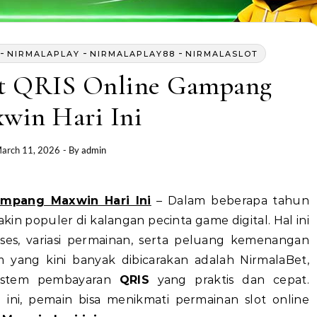
-
-
-
NIRMALAPLAY
NIRMALAPLAY88
NIRMALASLOT
ot QRIS Online Gampang
win Hari Ini
arch 11, 2026
- By
admin
ampang Maxwin Hari Ini
– Dalam beberapa tahun
akin populer di kalangan pecinta game digital. Hal ini
ses, variasi permainan, serta peluang kemenangan
m yang kini banyak dibicarakan adalah
NirmalaBet
,
sistem pembayaran
QRIS
yang praktis dan cepat.
ini, pemain bisa menikmati permainan slot online