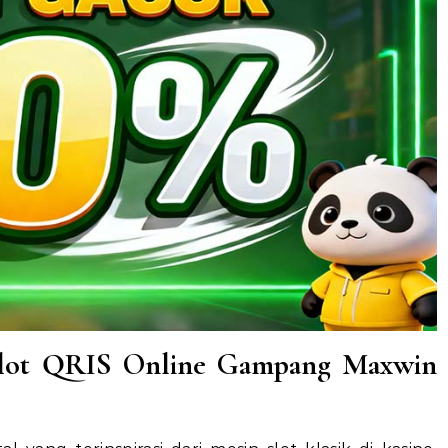
Slot QRIS Online Gampang Maxwin