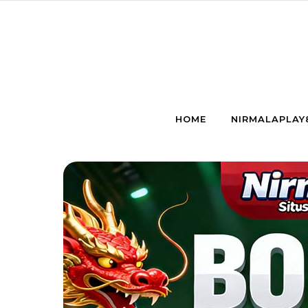
Skip to content
HOME
NIRMALAPLAY