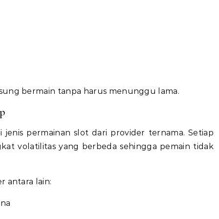
gsung bermain tanpa harus menunggu lama.
ap
jenis permainan slot dari provider ternama. Setiap
gkat volatilitas yang berbeda sehingga pemain tidak
 antara lain:
ana