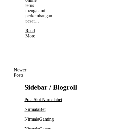
online
terus
mengalami
perkembangan
pesat…
Read
More
Newer
Posts
Sidebar / Blogroll
Pola Slot Nirmalabet
NirmalaBet
NirmalaGaming
NirmalaGacor