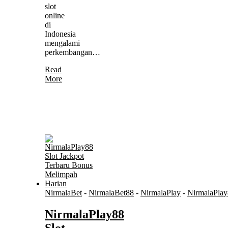
slot
online
di
Indonesia
mengalami
perkembangan…
Read
More
NirmalaBet
-
NirmalaBet88
-
NirmalaPlay
-
NirmalaPla
NirmalaPlay88