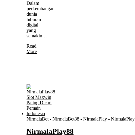
Dalam
perkembangan
dunia
hiburan
digital
yang
semakin…
Read
More
NirmalaBet
-
NirmalaBet88
-
NirmalaPlay
-
NirmalaPla
NirmalaPlay88