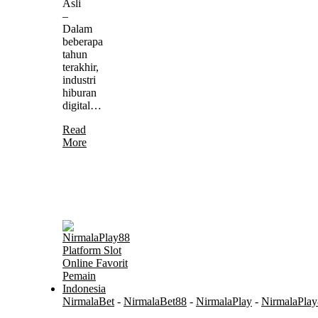
Asli
–
Dalam
beberapa
tahun
terakhir,
industri
hiburan
digital…
Read
More
NirmalaBet
-
NirmalaBet88
-
NirmalaPlay
-
NirmalaPla