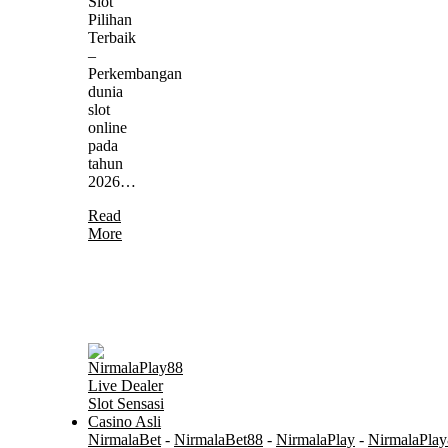
Slot
Pilihan
Terbaik
–
Perkembangan
dunia
slot
online
pada
tahun
2026…
Read
More
NirmalaBet
-
NirmalaBet88
-
NirmalaPlay
-
NirmalaPla