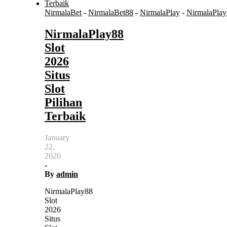
NirmalaBet
-
NirmalaBet88
-
NirmalaPlay
-
NirmalaPla
NirmalaPlay88
Slot
2026
Situs
Slot
Pilihan
Terbaik
January
22,
2026
-
By
admin
NirmalaPlay88
Slot
2026
Situs