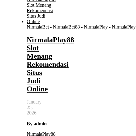
NirmalaBet
-
NirmalaBet88
-
NirmalaPlay
-
NirmalaPla
NirmalaPlay88
Slot
Menang
Rekomendasi
Situs
Judi
Online
January
25,
2026
-
By
admin
NirmalaPlay88