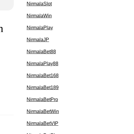
NirmalaSlot
NirmalaWin
n
NirmalaPlay
NirmalaJP
NirmalaBet88
NirmalaPlay88
NirmalaBet168
NirmalaBet189
NirmalaBetPro
NirmalaBetWin
NirmalaBetVIP