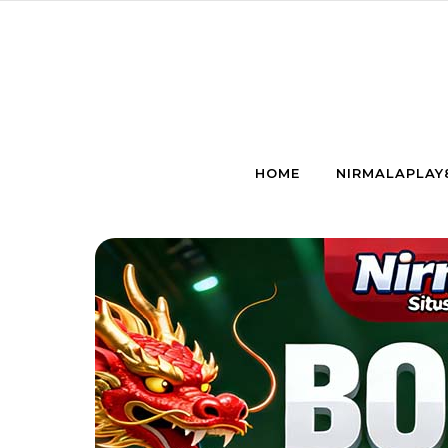
Skip to content
HOME
NIRMALAPLAY