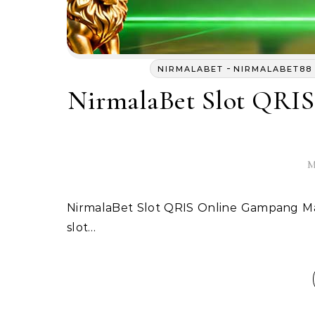
-
NIRMALABET
NIRMALABET88
NirmalaBet Slot QRI
M
NirmalaBet Slot QRIS Online Gampang Maxwin Hari Ini – Dalam beberapa tahun terakhir, permainan
slot…