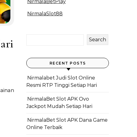
NirmalaBetPlay
NirmalaSlot88
Search
ari
RECENT POSTS
Nirmalabet Judi Slot Online
Resmi RTP Tinggi Setiap Hari
NirmalaBet Slot APK Ovo
Jackpot Mudah Setiap Hari
NirmalaBet Slot APK Dana Game
Online Terbaik