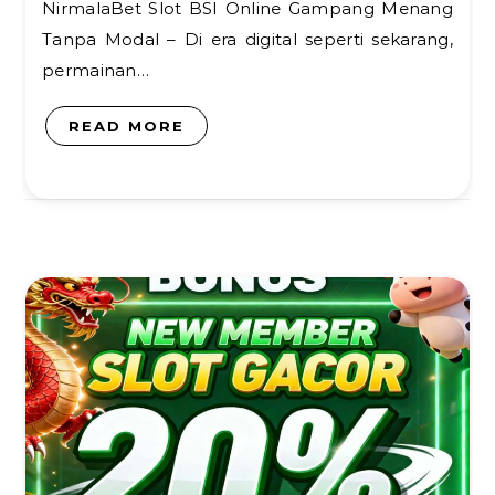
NirmalaBet Slot BSI Online Gampang Menang
Tanpa Modal – Di era digital seperti sekarang,
permainan…
READ MORE