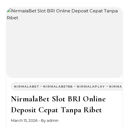
-
-
-
NIRMALABET
NIRMALABET88
NIRMALAPLAY
NIRMALA
NirmalaBet Slot BRI Online
Deposit Cepat Tanpa Ribet
March 15, 2026
- By
admin