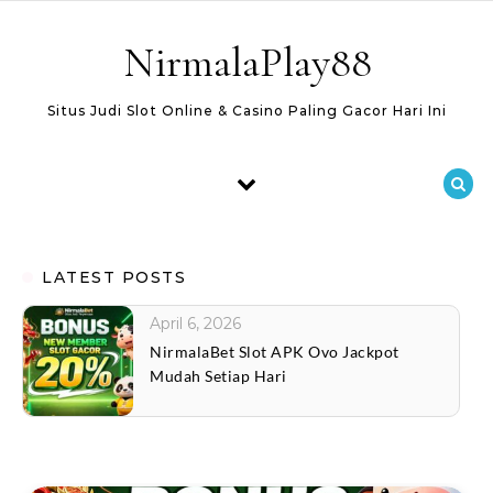
Skip to content
NirmalaPlay88
Situs Judi Slot Online & Casino Paling Gacor Hari Ini
LATEST POSTS
April 1, 2026
NirmalaBet Slot APK Dana Game Online
Terbaik